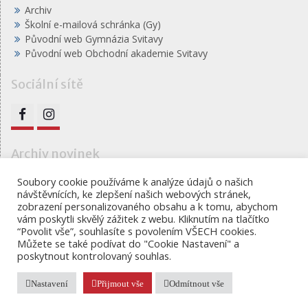
Archiv
Školní e-mailová schránka (Gy)
Původní web Gymnázia Svitavy
Původní web Obchodní akademie Svitavy
Sociální sítě
FB
IG
Archiv novinek
Archiv
Soubory cookie používáme k analýze údajů o našich
návštěvnících, ke zlepšení našich webových stránek,
novinek
zobrazení personalizovaného obsahu a k tomu, abychom
vám poskytli skvělý zážitek z webu. Kliknutím na tlačítko
“Povolit vše”, souhlasíte s povolením VŠECH cookies.
Můžete se také podívat do "Cookie Nastavení" a
Gymnázium, obchodní akademie a jazyková škola s
poskytnout kontrolovaný souhlas.
právem státní jazykové školy Svitavy
Proudly powered by WordPress
|
Education Hub by
WEN
Nastavení
Přijmout vše
Odmítnout vše
Themes