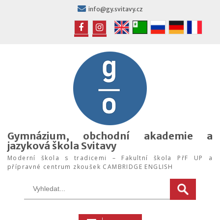
Skip
info@gy.svitavy.cz
to
content
FB
IG
Gymnázium, obchodní akademie a
jazyková škola Svitavy
Moderní škola s tradicemi – Fakultní škola PřF UP a
přípravné centrum zkoušek CAMBRIDGE ENGLISH
Search
for: