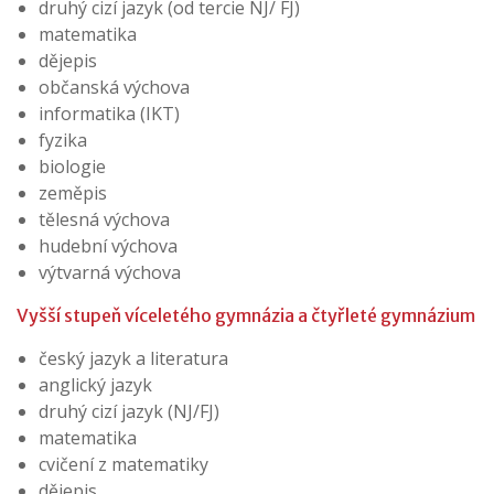
druhý cizí jazyk (od tercie NJ/ FJ)
matematika
dějepis
občanská výchova
informatika (IKT)
fyzika
biologie
zeměpis
tělesná výchova
hudební výchova
výtvarná výchova
Vyšší stupeň víceletého gymnázia a čtyřleté gymnázium
český jazyk a literatura
anglický jazyk
druhý cizí jazyk (NJ/FJ)
matematika
cvičení z matematiky
dějepis