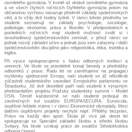
osmiletého gymnázia. V kvintě až oktávě osmiletého gymnázia
a ve všech čtyřech ročnících čtyřletého gymnázia potom na
občanskou výchovu navazuje předmět základy společenských
věd, a to vždy dvě hodiny týdně. V rámci tohoto předmětu se
studenti seznamují se základy psychologie, sociologie,
politologie, ekonomie, práva a filosofie. V předposledních a
posledních ročnících mají studenti možnost zvolit si i
dvouhodinový společenskovědní seminář, v jehož rámci se
jednak rozvíjí základní učivo a jednak jsou sem zařazeny i další
společenskovědní disciplíno jako religionistika, etika, estetika a
logika.
Při výuce spolupracujeme s řadou odborných institucí a
univerzit. Ve škole se pravidelně konají besedy a přednášky
odborníků z praxe. Řadu let se zaměřujeme na propagaci
myšlenky sjednocené Evropy, naši studenti se již několikrát
zúčastnili studentského zasedání Evropského parlamentu ve
Štrasburku. Již dvě desetiletí patří naši studenti k výrazným
představitelům projektu Pražský studentský summit – Model
OSN. Téměř každoročně se naši studenti probojují do
závěrečných kol soutěže EUROPASECURA, Euroscola,
úspěšné řešitele máme i v rámci Ekonomické olympiády. Mezi
dalšími úspěšnými projekty nechybí např. Příběhy bezpráví,
Právo na každý den apod. Škola již více jak deset let
spolupracuje se Speciální základní školou a střední školou
Svitavy. Na škole vznikají práce do soutěže Středoškolská
odborná činnost.