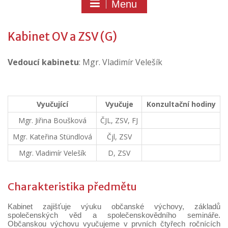
Menu
Kabinet OV a ZSV (G)
Vedoucí kabinetu
: Mgr. Vladimír Velešík
Vyučující
Vyučuje
Konzultační hodiny
Mgr. Jiřina Boušková
ČJL, ZSV, FJ
Mgr. Kateřina Stündlová
Čjl, ZSV
Mgr. Vladimír Velešík
D, ZSV
Charakteristika předmětu
Kabinet zajišťuje výuku občanské výchovy, základů
společenských věd a společenskovědního semináře.
Občanskou výchovu vyučujeme v prvních čtyřech ročnících