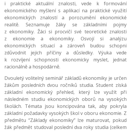
i praktické aktuální znalosti, vede k formování
ekonomického myšlení s aplikací na praktické využití
ekonomických znalostí a porozumění ekonomické
realitě. Seznamuje žáky se základními pojmy
z ekonomiky. Žáci si procvičí své teoretické znalosti
z ekonomie a ekonomiky. Osvojí si analýzu
ekonomických situací a zároveň budou schopni
zdůvodnit jejich příčiny a důsledky. Výuka vede
k rozvíjení schopnosti ekonomicky myslet, jednat
racionálně a hospodárně.
Dvouletý volitelný seminář základů ekonomiky je určen
žákům posledních dvou ročníků studia. Student získá
základní ekonomický přehled, který lze využít při
následném studiu ekonomických oborů na vysokých
školách. Témata jsou koncipována tak, aby pokryla
základní požadavky vysokých škol v oboru ekonomie. Z
předmětu “Základy ekonomiky” lze maturovat, pokud
žák předmět studoval poslední dva roky studia (celkem