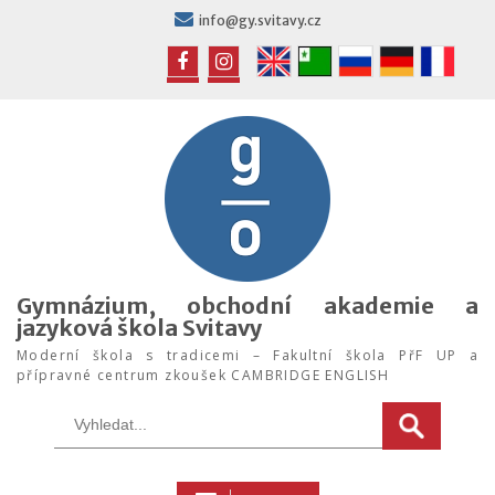
Skip
info@gy.svitavy.cz
to
content
FB
IG
Gymnázium, obchodní akademie a
jazyková škola Svitavy
Moderní škola s tradicemi – Fakultní škola PřF UP a
přípravné centrum zkoušek CAMBRIDGE ENGLISH
Search
for: