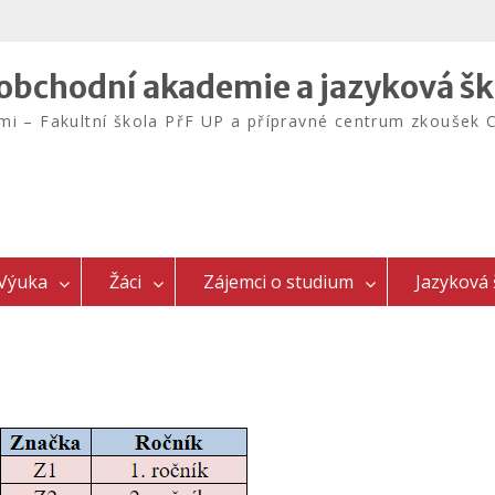
bchodní akademie a jazyková šk
emi – Fakultní škola PřF UP a přípravné centrum zkouš
Výuka
Žáci
Zájemci o studium
Jazyková 