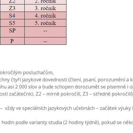
 pokročilým posluchačům,
ny čtyři jazykové dovednosti (čtení, psaní, porozumění a ko
ahu asi 2 000 slov a bude schopen dorozumět se písemně i ús
stí začátečníci, Z2 – mírně pokročilí, Z3 – středně pokročil
 – vždy ve speciálních jazykových učebnách – začátek výuky
 hodin podle varianty studia (2 hodiny týdně), pokud se něk