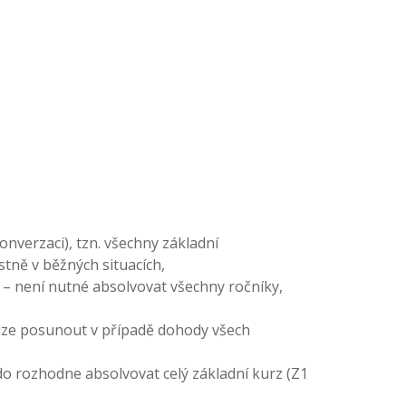
nverzaci), tzn. všechny základní
tně v běžných situacích,
í) – není nutné absolvovat všechny ročníky,
 lze posunout v případě dohody všech
do rozhodne absolvovat celý základní kurz (Z1