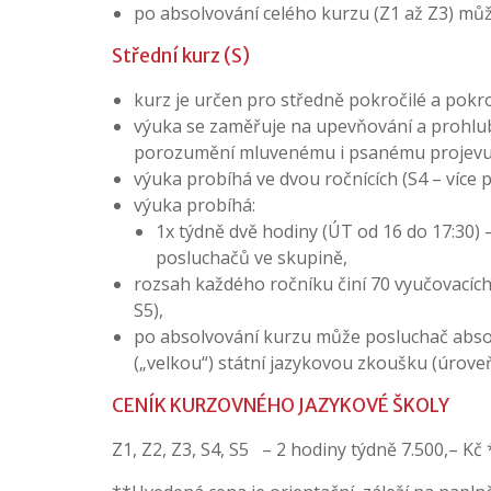
po absolvování celého kurzu (Z1 až Z3) můž
Střední kurz (S)
kurz je určen pro středně pokročilé a pokroči
výuka se zaměřuje na upevňování a prohlubo
porozumění mluvenému i psanému projevu
výuka probíhá ve dvou ročnících (S4 – více p
výuka probíhá:
1x týdně dvě hodiny (ÚT od 16 do 17:30) 
posluchačů ve skupině,
rozsah každého ročníku činí 70 vyučovacích
S5),
po absolvování kurzu může posluchač absolv
(„velkou“) státní jazykovou zkoušku (úroveň
CENÍK KURZOVNÉHO JAZYKOVÉ ŠKOLY
Z1, Z2, Z3, S4, S5 – 2 hodiny týdně 7.500,– Kč 