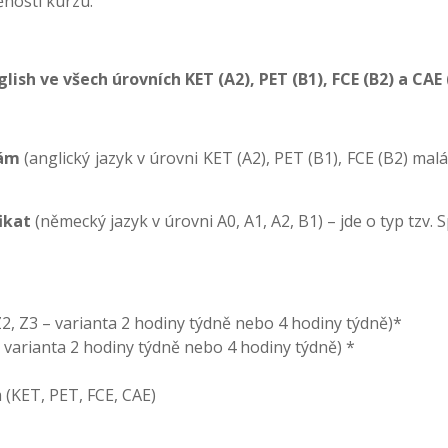
ěnosti kurzu.
glish
ve všech úrovních KET (A2), PET (B1), FCE (B2) a CAE 
kám
(anglický jazyk v úrovni K
ET
(A2)
, PET
(
B1
)
,
FCE
(B2)
mal
ikat
(německý jazyk v úrovni A0, A1, A2, B1) – jde o typ tzv.
 Z2, Z3 – varianta 2 hodiny týdně nebo 4 hodiny týdně)*
 – varianta 2 hodiny týdně nebo 4 hodiny týdně) *
(KET, PET, FCE, CAE)