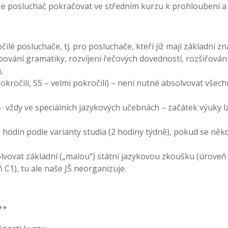
e posluchač pokračovat ve středním kurzu k prohloubení a r
lé posluchače, tj. pro posluchače, kteří již mají základní zna
vání gramatiky, rozvíjení řečových dovedností, rozšiřování
,
okročilí, S5 – velmi pokročilí) – není nutné absolvovat všech
– vždy ve speciálních jazykových učebnách – začátek výuky 
 hodin podle varianty studia (2 hodiny týdně), pokud se něk
ovat základní („malou“) státní jazykovou zkoušku (úroveň B
 C1), tu ale naše JŠ neorganizuje.
**