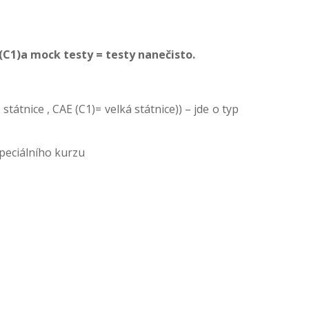
(C
1)a
mock
testy = testy nanečisto.
á
státnice
,
CAE
(C
1)
=
velká státnice
)
) – jde o typ
 Speciálního kurzu