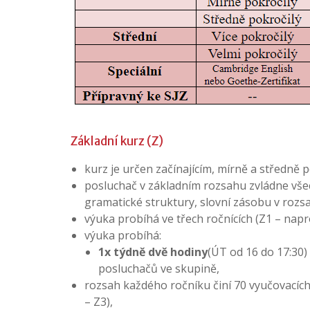
Základní kurz (Z)
kurz je určen začínajícím, mírně a středně
posluchač v základním rozsahu zvládne všech
gramatické struktury, slovní zásobu v rozs
výuka probíhá ve třech ročnících (Z1 – napro
výuka probíhá:
1x týdně dvě hodiny
(ÚT od 16 do 17:30)
posluchačů ve skupině,
rozsah každého ročníku činí 70 vyučovacích
– Z3),