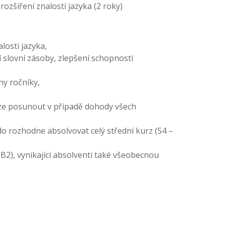
ozšíření znalostí jazyka (2 roky)
losti jazyka,
 slovní zásoby, zlepšení schopnosti
ny ročníky,
lze posunout v případě
dohody všech
do rozhodne absolvovat celý střední kurz (S4 –
2), vynikající absolventi také všeobecnou