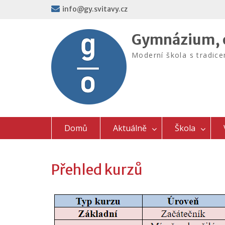
Skip
info@gy.svitavy.cz
to
content
Gymnázium, o
Moderní škola s tradic
Domů
Aktuálně
Škola
Přehled kurzů