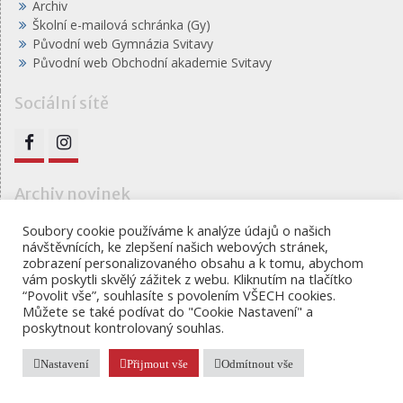
Archiv
Školní e-mailová schránka (Gy)
Původní web Gymnázia Svitavy
Původní web Obchodní akademie Svitavy
Sociální sítě
Archiv novinek
Soubory cookie používáme k analýze údajů o našich
návštěvnících, ke zlepšení našich webových stránek,
zobrazení personalizovaného obsahu a k tomu, abychom
vám poskytli skvělý zážitek z webu. Kliknutím na tlačítko
“Povolit vše”, souhlasíte s povolením VŠECH cookies.
Můžete se také podívat do "Cookie Nastavení" a
Gymnázium, obchodní akademie a jazyková škola s
poskytnout kontrolovaný souhlas.
právem státní jazykové školy Svitavy
Proudly powered by WordPress
|
Education Hub by
WEN
Nastavení
Přijmout vše
Odmítnout vše
Themes