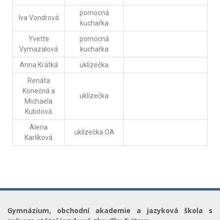
pomocná
Iva Vondrová
kuchařka
Yvette
pomocná
Vymazalová
kuchařka
Anna Krátká
uklízečka
Renáta
Konečná a
uklízečka
Michaela
Kubitová
Alena
uklízečka OA
Karlíková
Gymnázium, obchodní akademie a jazyková škola s