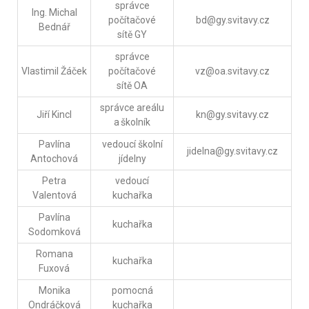
správce
Ing. Michal
počítačové
bd@gy.svitavy.cz
Bednář
sítě GY
správce
Vlastimil Žáček
počítačové
vz@oa.svitavy.cz
sítě OA
správce areálu
Jiří Kincl
kn@gy.svitavy.cz
a školník
Pavlína
vedoucí školní
jidelna@gy.svitavy.cz
Antochová
jídelny
Petra
vedoucí
Valentová
kuchařka
Pavlína
kuchařka
Sodomková
Romana
kuchařka
Fuxová
Monika
pomocná
Ondráčková
kuchařka