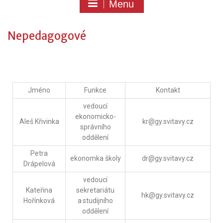
Menu
Nepedagogové
Jméno
Funkce
Kontakt
vedoucí
ekonomicko-
Aleš Křivinka
kr@gy.svitavy.cz
správního
oddělení
Petra
ekonomka školy
dr@gy.svitavy.cz
Drápelová
vedoucí
Kateřina
sekretariátu
hk@gy.svitavy.cz
Hořínková
a studijního
oddělení