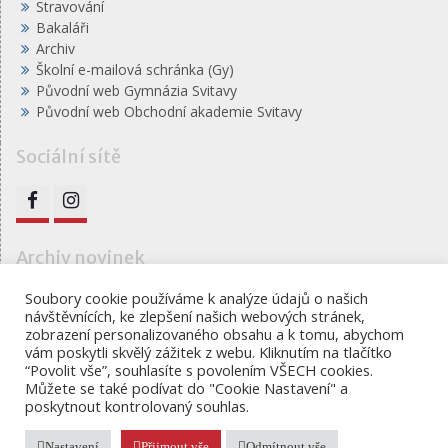
Stravování
Bakaláři
Archiv
Školní e-mailová schránka (Gy)
Původní web Gymnázia Svitavy
Původní web Obchodní akademie Svitavy
Sociální sítě
FB
IG
Archiv novinek
Archiv
Soubory cookie používáme k analýze údajů o našich
návštěvnících, ke zlepšení našich webových stránek,
novinek
zobrazení personalizovaného obsahu a k tomu, abychom
vám poskytli skvělý zážitek z webu. Kliknutím na tlačítko
“Povolit vše”, souhlasíte s povolením VŠECH cookies.
Můžete se také podívat do "Cookie Nastavení" a
Gymnázium, obchodní akademie a jazyková škola s
poskytnout kontrolovaný souhlas.
právem státní jazykové školy Svitavy
Proudly powered by WordPress
|
Education Hub by
WEN
Nastavení
Přijmout vše
Odmítnout vše