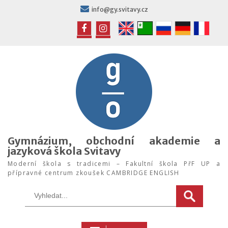
Skip
info@gy.svitavy.cz
to
content
FB
IG
Gymnázium, obchodní akademie a
jazyková škola Svitavy
Moderní škola s tradicemi – Fakultní škola PřF UP a
přípravné centrum zkoušek CAMBRIDGE ENGLISH
Search
for: