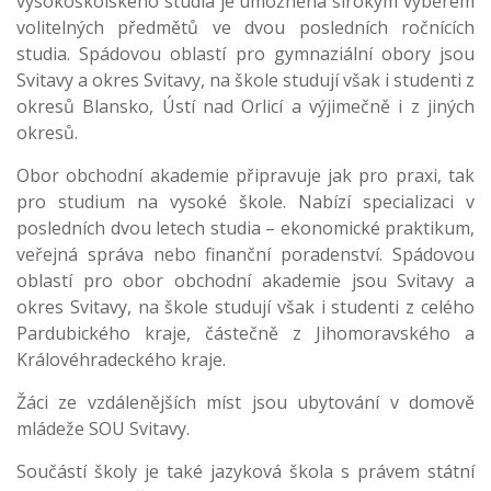
vysokoškolského studia je umožněna širokým výběrem
volitelných předmětů ve dvou posledních ročnících
studia. Spádovou oblastí pro gymnaziální obory jsou
Svitavy a okres Svitavy, na škole studují však i studenti z
okresů Blansko, Ústí nad Orlicí a výjimečně i z jiných
okresů.
Obor obchodní akademie připravuje jak pro praxi, tak
pro studium na vysoké škole. Nabízí specializaci v
posledních dvou letech studia – ekonomické praktikum,
veřejná správa nebo finanční poradenství. Spádovou
oblastí pro obor obchodní akademie jsou Svitavy a
okres Svitavy, na škole studují však i studenti z celého
Pardubického kraje, částečně z Jihomoravského a
Královéhradeckého kraje.
Žáci ze vzdálenějších míst jsou ubytování v domově
mládeže SOU Svitavy.
Součástí školy je také jazyková škola s právem státní