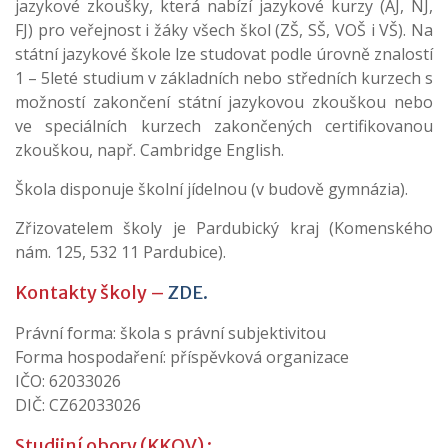
jazykové zkoušky, která nabízí jazykové kurzy (AJ, NJ,
FJ) pro veřejnost i žáky všech škol (ZŠ, SŠ, VOŠ i VŠ). Na
státní jazykové škole lze studovat podle úrovně znalostí
1 – 5leté studium v základních nebo středních kurzech s
možností zakončení státní jazykovou zkouškou nebo
ve speciálních kurzech zakončených certifikovanou
zkouškou, např. Cambridge English.
Škola disponuje školní jídelnou (v budově gymnázia).
Zřizovatelem školy je Pardubický kraj (Komenského
nám. 125, 532 11 Pardubice).
Kontakty školy –
ZDE.
Právní forma: škola s právní subjektivitou
Forma hospodaření: příspěvková organizace
IČO: 62033026
DIČ: CZ62033026
Studijní obory (KKOV) :