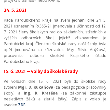
projekt Erasmus+ nebo KAPII).
24. 5. 2021
Rada Pardubického kraje na svém jednání dne 24. 5.
2021 usnesením R/365/21 jmenovala s účinností od 12.
7. 2021 členy školských rad do základních, středních a
vyšších odborných škol, jejichž zřizovatelem je
Pardubický kraj. Členkou školské rady naší školy byla
opět jmenována za zřizovatele Mgr. Silvie Anýžová,
pracovnice odboru školství Krajského úřadu
Pardubického kraje.
15. 6. 2021 – volby do školské rady
Ve volbách dne 15. 6. 2021 byli do školské rady
zvoleni
Mgr. D. Kukaňová
(za pedagogické pracovníky
školy) a
Ing. K. Kratěna
(za zákonné zástupce
nezletilých žáků a zletilé žáky). Zápis z voleb je
uveden
ZDE.