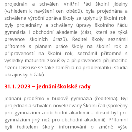
projednán a schválen Vnitřní řád školní jídelny
(vzhledem k navýšení cen obědů), byla projednána a
schválena výroční zpráva školy za uplynulý školní rok,
byly projednány a schváleny úpravy školního řádu
gymnázia i obchodní akademie (část, která se týká
prevence školních úrazů). Ředitel školy seznámil
přítomné s plánem práce školy na školní rok a
připraveností na školní rok, seznámil přítomné s
výsledky maturitní zkoušky a připravenosti přijímacího
řízení. Diskuse se také zaměřila na problematiku studia
ukrajinských žáků.
31. 1. 2023 – jednání školské rady
Jednání proběhlo v budově gymnázia (ředitelna). Byl
projednán a schválen novelizovaný Školní řád (společný
pro gymnázium a obchodní akademii – dosud byl pro
gymnázium jiný než pro obchodní akademii). Přítomní
byli ředitelem školy informováni o změně výše