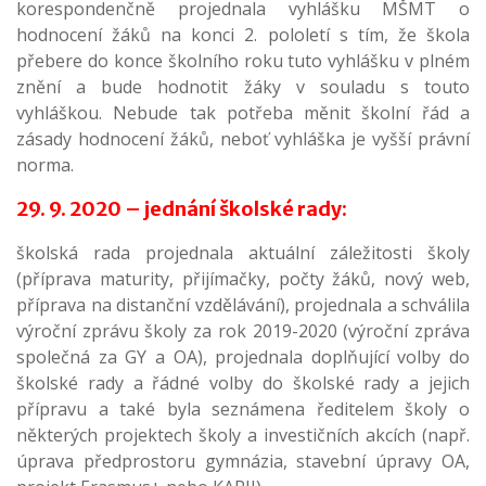
korespondenčně projednala vyhlášku MŠMT o
hodnocení žáků na konci 2. pololetí s tím, že škola
přebere do konce školního roku tuto vyhlášku v plném
znění a bude hodnotit žáky v souladu s touto
vyhláškou. Nebude tak potřeba měnit školní řád a
zásady hodnocení žáků, neboť vyhláška je vyšší právní
norma.
29. 9. 2020 – jednání školské rady:
školská rada projednala aktuální záležitosti školy
(příprava maturity, přijímačky, počty žáků, nový web,
příprava na distanční vzdělávání), projednala a schválila
výroční zprávu školy za rok 2019-2020 (výroční zpráva
společná za GY a OA), projednala doplňující volby do
školské rady a řádné volby do školské rady a jejich
přípravu a také byla seznámena ředitelem školy o
některých projektech školy a investičních akcích (např.
úprava předprostoru gymnázia, stavební úpravy OA,