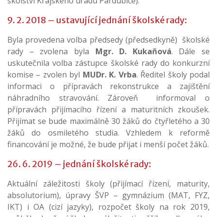
školství Krajského úřadu Pardubice).
9. 2. 2018 – ustavující jednání školské rady:
Byla provedena volba předsedy (předsedkyně) školské
rady – zvolena byla
Mgr. D. Kukaňová
. Dále se
uskutečnila volba zástupce školské rady do konkurzní
komise – zvolen byl
MUDr. K. Vrba
. Ředitel školy podal
informaci o přípravách rekonstrukce a zajištění
náhradního stravování. Zároveň informoval o
přípravách přijímacího řízení a maturitních zkoušek.
Přijímat se bude maximálně 30 žáků do čtyřletého a 30
žáků do osmiletého studia. Vzhledem k reformě
financování je možné, že bude přijat i menší počet žáků.
26. 6. 2019 – jednání školské rady:
Aktuální záležitosti školy (přijímací řízení, maturity,
absolutorium), úpravy ŠVP – gymnázium (MAT, FYZ,
IKT) i OA (cizí jazyky), rozpočet školy na rok 2019,