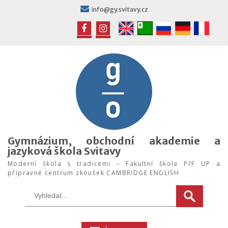
Skip
info@gy.svitavy.cz
to
content
FB
IG
Gymnázium, obchodní akademie a
jazyková škola Svitavy
Moderní škola s tradicemi – Fakultní škola PřF UP a
přípravné centrum zkoušek CAMBRIDGE ENGLISH
Search
for: