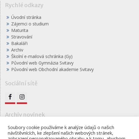
Rychlé odkazy
Úvodní stránka
Zájemci o studium
Maturita
Stravování
Bakaláři
Archiv
Školní e-mailová schránka (Gy)
Původní web Gymnázia Svitavy
Původní web Obchodní akademie Svitavy
Sociální sítě
FB
IG
Archiv novinek
Archiv
Soubory cookie používáme k analýze údajů o našich
návštěvnících, ke zlepšení našich webových stránek,
novinek
zobrazení personalizovaného obsahu a k tomu, abychom