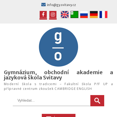
Skip
info@gy.svitavy.cz
to
content
FB
IG
Gymnázium, obchodní akademie a
jazyková škola Svitavy
Moderní škola s tradicemi – Fakultní škola PřF UP a
přípravné centrum zkoušek CAMBRIDGE ENGLISH
Search
for: