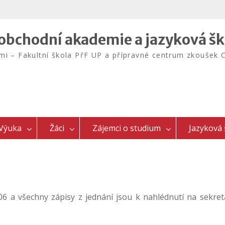
bchodní akademie a jazyková šk
emi – Fakultní škola PřF UP a přípravné centrum zkouš
Výuka
Žáci
Zájemci o studium
Jazyková 
6 a všechny zápisy z jednání jsou k nahlédnutí na sekret