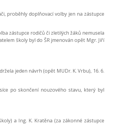
či, proběhly doplňovací volby jen na zástupce
lba zástupce rodičů či zletilých žáků nemusela
atelem školy byl do ŠR jmenován opět Mgr. Jiří
držela jeden návrh (opět MUDr. K. Vrbu), 16. 6.
síce po skončení nouzového stavu, který byl
školy) a Ing. K. Kratěna (za zákonné zástupce