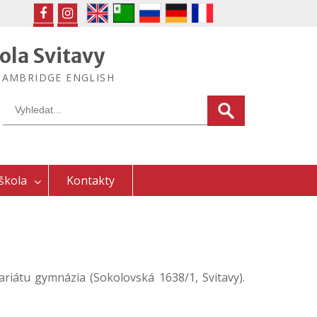
FB
IG
ola Svitavy
ek CAMBRIDGE ENGLISH
Search
for:
škola
Kontakty
ariátu gymnázia (Sokolovská 1638/1, Svitavy).