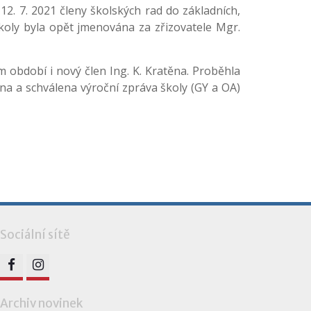
2. 7. 2021 členy školských rad do základních,
školy byla opět jmenována za zřizovatele Mgr.
ém období i nový člen Ing. K. Kratěna. Proběhla
na a schválena výroční zpráva školy (GY a OA)
Sociální sítě
FB
IG
Archiv novinek