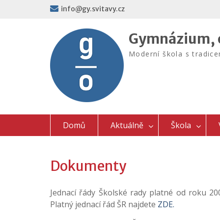
Skip
info@gy.svitavy.cz
to
content
Gymnázium, o
Moderní škola s tradic
Domů
Aktuálně
Škola
Dokumenty
Jednací řády Školské rady platné od roku 200
Platný jednací řád ŠR najdete
ZDE.