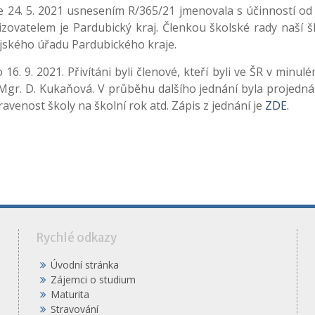
24. 5. 2021 usnesením R/365/21 jmenovala s účinností od 1
zřizovatelem je Pardubický kraj. Členkou školské rady naší 
ajského úřadu Pardubického kraje.
16. 9. 2021. Přivítáni byli členové, kteří byli ve ŠR v minul
Mgr. D. Kukaňová. V průběhu dalšího jednání byla projedná
avenost školy na školní rok atd. Zápis z jednání je
ZDE.
á
Rychlé odkazy
Úvodní stránka
Zájemci o studium
Maturita
Stravování