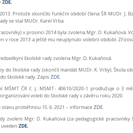
e
ZDE.
 2013.
Protože skončilo funkční období člena ŠR MUDr. J. Bá
rady se stal MUDr. Karel Vrba.
acovníky) v prosinci 2014 byla zvolena Mgr. D. Kukaňová. Vo
en v roce 2013 a ještě mu neuplynulo volební období.
Zřizov
předsedkyní školské rady zvolena Mgr. D. Kukaňová.
by do školské rady (skončil mandát MUDr. K. Vrby). Škola ob
 do školské rady. Zápis
ZDE.
ní MŠMT ČR č. j.: MSMT- 40610/2020-1 prodlužuje o 3 mě
organizování voleb do školské rady v závěru roku 2020.
 stavu proběhnou 15. 6. 2021 – informace
ZDE.
ady zvoleni Mgr. D. Kukaňová (za pedagogické pracovníky 
je uveden
ZDE.