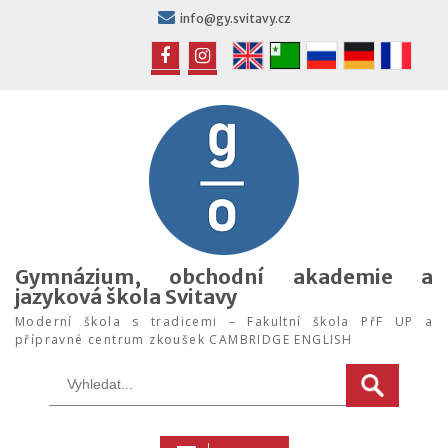
Skip
info@gy.svitavy.cz
to
content
FB
IG
Gymnázium, obchodní akademie a
jazyková škola Svitavy
Moderní škola s tradicemi – Fakultní škola PřF UP a
přípravné centrum zkoušek CAMBRIDGE ENGLISH
Search
for: