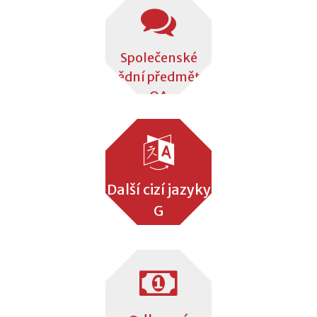
Společenské
vědní předměty
OA
Další cizí jazyky
G