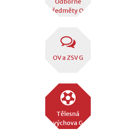
Odborné
předměty OA
OV a ZSV G
Tělesná
výchova G