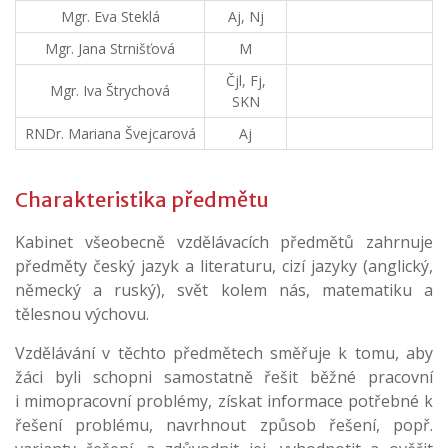
Mgr. Eva Steklá
Aj, Nj
Mgr. Jana Strnišťová
M
Čjl, Fj,
Mgr. Iva Štrychová
SKN
RNDr. Mariana Švejcarová
Aj
Charakteristika předmětu
Kabinet všeobecně vzdělávacích předmětů zahrnuje
předměty český jazyk a literaturu, cizí jazyky (anglický,
německý a ruský), svět kolem nás, matematiku a
tělesnou výchovu.
Vzdělávání v těchto předmětech směřuje k tomu, aby
žáci byli schopni samostatně řešit běžné pracovní
i mimopracovní problémy, získat informace potřebné k
řešení problému, navrhnout způsob řešení, popř.