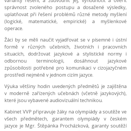
varianty řešení, a zdůvodnit jej, vyhodnotit a ověřit
správnost zvoleného postupu a dosažené výsledky,
uplatňovat při řešení problémů různé metody myšlení
(logické, matematické, empirické) a myšlenkové
operace.
Žáci by se měli naučit vyjadřovat se v písemné i ústní
formě v různých učebních, životních i pracovních
situacích, dodržovat jazykové a stylistické normy i
odbornou terminologii, dosáhnout jazykové
způsobilosti potřebné pro komunikaci v cizojazyčném
prostředí nejméně v jednom cizím jazyce.
Výuka většiny hodin uvedených předmětů je zajištěna
v moderně zařízených učebnách (včetně jazykových),
které jsou vybavené audiovizuální technikou.
Kabinet VVP připravuje žáky na olympiády a soutěže ve
všech předmětech, garantem olympiády v českém
jazyce je Mgr. Štěpánka Procházková, garanty soutěží