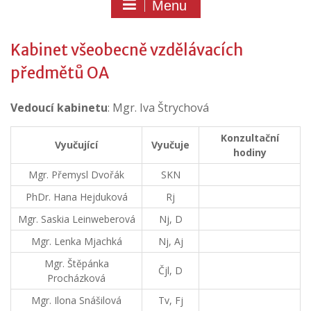
Menu
Kabinet všeobecně vzdělávacích
předmětů OA
Vedoucí kabinetu
: Mgr. Iva Štrychová
Konzultační
Vyučující
Vyučuje
hodiny
Mgr. Přemysl Dvořák
SKN
PhDr. Hana Hejduková
Rj
Mgr. Saskia Leinweberová
Nj, D
Mgr. Lenka Mjachká
Nj, Aj
Mgr. Štěpánka
Čjl, D
Procházková
Mgr. Ilona Snášilová
Tv, Fj