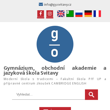
Skip
info@gy.svitavy.cz
to
content
FB
IG
Gymnázium, obchodní akademie a
jazyková škola Svitavy
Moderní škola s tradicemi – Fakultní škola PřF UP a
přípravné centrum zkoušek CAMBRIDGE ENGLISH
Search
for: