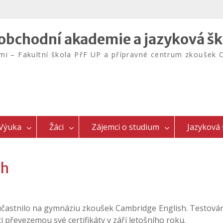
bchodní akademie a jazyková šk
emi – Fakultní škola PřF UP a přípravné centrum zkouš
Výuka
Žáci
Zájemci o studium
Jazyková 
sh
 účastnilo na gymnáziu zkoušek Cambridge English. Testován
 převezemou své certifikáty v září letošního roku.