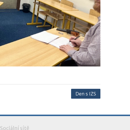
Den s IZS
Sociální sítě