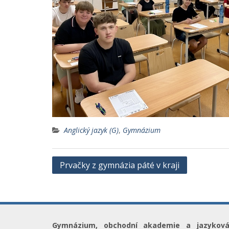
Anglický jazyk (G)
,
Gymnázium
Navigace
Prvačky z gymnázia páté v kraji
pro
příspěvek
Gymnázium, obchodní akademie a jazykov