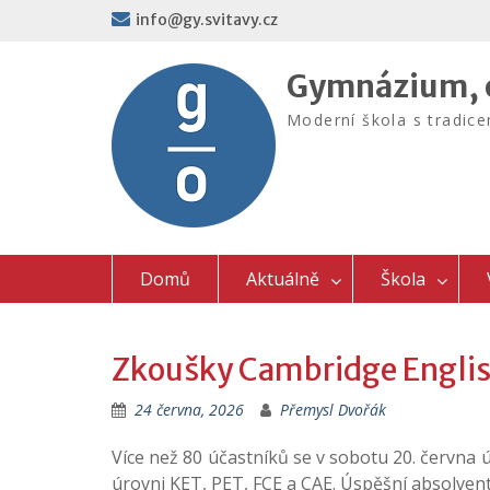
Skip
info@gy.svitavy.cz
to
content
Gymnázium, o
Moderní škola s tradic
Domů
Aktuálně
Škola
Zkoušky Cambridge Engli
24 června, 2026
Přemysl Dvořák
Více než 80 účastníků se v sobotu 20. června
úrovni KET, PET, FCE a CAE. Úspěšní absolventi