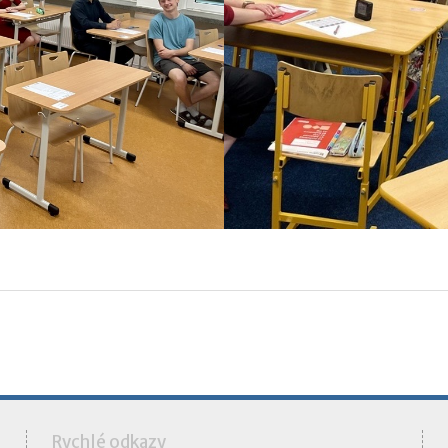
á
Rychlé odkazy