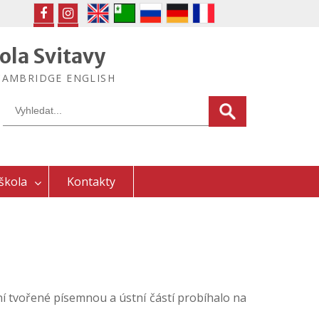
FB
IG
ola Svitavy
ek CAMBRIDGE ENGLISH
Search
for:
škola
Kontakty
í tvořené písemnou a ústní částí probíhalo na