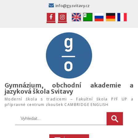
Skip
info@gy.svitavy.cz
to
content
FB
IG
Gymnázium, obchodní akademie a
jazyková škola Svitavy
Moderní škola s tradicemi – Fakultní škola PřF UP a
přípravné centrum zkoušek CAMBRIDGE ENGLISH
Search
for: