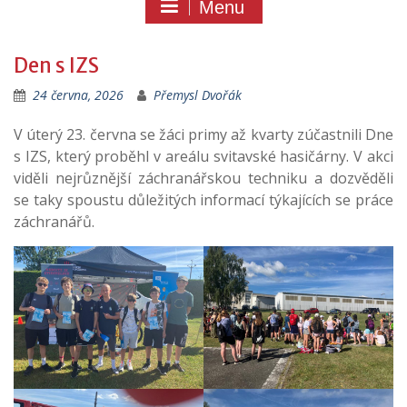
Menu
Den s IZS
24 června, 2026
Přemysl Dvořák
V úterý 23. června se žáci primy až kvarty zúčastnili Dne
s IZS, který proběhl v areálu svitavské hasičárny. V akci
viděli nejrůznější záchranářskou techniku a dozvěděli
se taky spoustu důležitých informací týkajících se práce
záchranářů.