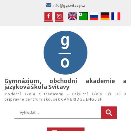
Skip
info@gy.svitavy.cz
to
content
FB
IG
Gymnázium, obchodní akademie a
jazyková škola Svitavy
Moderní škola s tradicemi – Fakultní škola PřF UP a
přípravné centrum zkoušek CAMBRIDGE ENGLISH
Search
for: