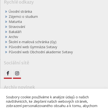
Rychlé odkazy
Úvodní stránka
Zájemci o studium
Maturita
Stravování
Bakaláři
Archiv
Školní e-mailová schránka (Gy)
Původní web Gymnázia Svitavy
Původní web Obchodní akademie Svitavy
Sociální sítě
FB
IG
Archiv novinek
Archiv
Soubory cookie používáme k analýze údajů o našich
návštěvnících, ke zlepšení našich webových stránek,
novinek
zobrazení personalizovaného obsahu a k tomu, abychom