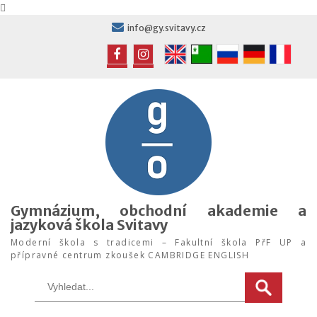
Skip
info@gy.svitavy.cz
to
content
FB
IG
Gymnázium, obchodní akademie a
jazyková škola Svitavy
Moderní škola s tradicemi – Fakultní škola PřF UP a
přípravné centrum zkoušek CAMBRIDGE ENGLISH
Search
for: