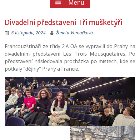
Menu
Divadelní představení Tři mušketýři
6 listopadu, 2024
Žaneta Vomáčková
Francouzštináři ze třídy 2.A OA se vypravili do Prahy na
divadelním představení Les Trois Mousquetaires. Po
představení následovala procházka po místech, kde se
potkaly “dějiny” Prahy a Francie.