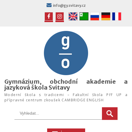
Skip
info@gy.svitavy.cz
to
content
FB
IG
Gymnázium, obchodní akademie a
jazyková škola Svitavy
Moderní škola s tradicemi – Fakultní škola PřF UP a
přípravné centrum zkoušek CAMBRIDGE ENGLISH
Search
for: