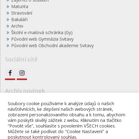
Maturita
Stravování
Bakaláři
Archiv
Školní e-mailová schránka (Gy)
Původní web Gymnázia Svitavy
Původní web Obchodní akademie Svitavy
Sociální sítě
FB
IG
Archiv novinek
Archiv
Soubory cookie používáme k analýze údajů o našich
návštěvnících, ke zlepšení našich webových stránek,
novinek
zobrazení personalizovaného obsahu a k tomu, abychom
vám poskytli skvělý zážitek z webu. Kliknutím na tlačítko
“Povolit vše”, souhlasíte s povolením VŠECH cookies.
Můžete se také podívat do "Cookie Nastavení" a
Gymnázium, obchodní akademie a jazyková škola s
poskytnout kontrolovaný souhlas.