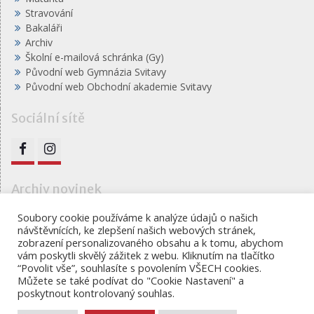
Stravování
Bakaláři
Archiv
Školní e-mailová schránka (Gy)
Původní web Gymnázia Svitavy
Původní web Obchodní akademie Svitavy
Sociální sítě
FB
IG
Archiv novinek
Archiv
Soubory cookie používáme k analýze údajů o našich
návštěvnících, ke zlepšení našich webových stránek,
novinek
zobrazení personalizovaného obsahu a k tomu, abychom
vám poskytli skvělý zážitek z webu. Kliknutím na tlačítko
“Povolit vše”, souhlasíte s povolením VŠECH cookies.
Můžete se také podívat do "Cookie Nastavení" a
Gymnázium, obchodní akademie a jazyková škola s
poskytnout kontrolovaný souhlas.
právem státní jazykové školy Svitavy