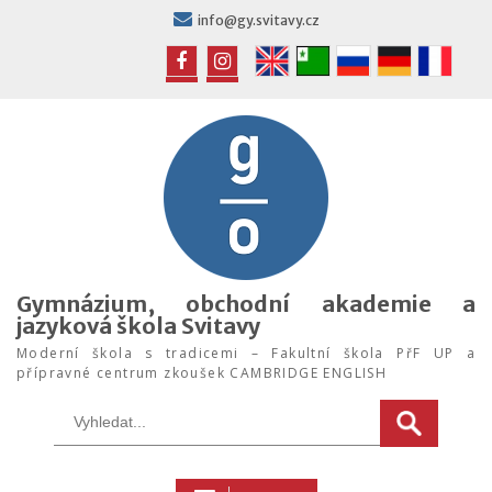
Skip
info@gy.svitavy.cz
to
content
FB
IG
Gymnázium, obchodní akademie a
jazyková škola Svitavy
Moderní škola s tradicemi – Fakultní škola PřF UP a
přípravné centrum zkoušek CAMBRIDGE ENGLISH
Search
for: