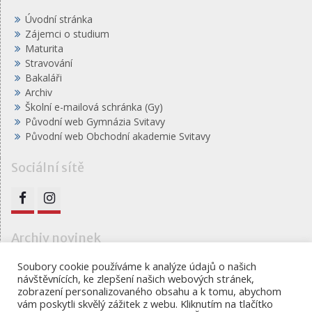
Úvodní stránka
Zájemci o studium
Maturita
Stravování
Bakaláři
Archiv
Školní e-mailová schránka (Gy)
Původní web Gymnázia Svitavy
Původní web Obchodní akademie Svitavy
Sociální sítě
FB
IG
Archiv novinek
Archiv
Soubory cookie používáme k analýze údajů o našich
návštěvnících, ke zlepšení našich webových stránek,
novinek
zobrazení personalizovaného obsahu a k tomu, abychom
vám poskytli skvělý zážitek z webu. Kliknutím na tlačítko