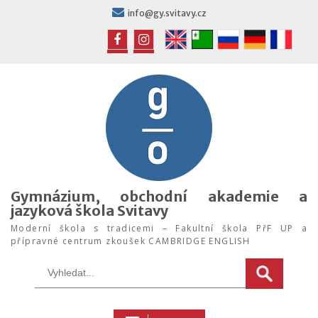
Skip
info@gy.svitavy.cz
to
content
FB
IG
Gymnázium, obchodní akademie a
jazyková škola Svitavy
Moderní škola s tradicemi – Fakultní škola PřF UP a
přípravné centrum zkoušek CAMBRIDGE ENGLISH
Search
for: