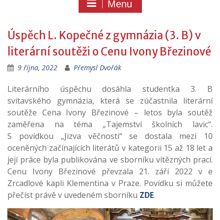
Menu
Úspěch L. Kopečné z gymnázia (3. B) v
literární soutěži o Cenu Ivony Březinové
9 října, 2022
Přemysl Dvořák
Literárního úspěchu dosáhla studentka 3. B
svitavského gymnázia, která se zúčastnila literární
soutěže Cena Ivony Březinové – letos byla soutěž
zaměřena na téma „Tajemství školních lavic“.
S povídkou „Jizva věčnosti“ se dostala mezi 10
oceněných začínajících literátů v kategorii 15 až 18 let a
její práce byla publikována ve sborníku vítězných prací.
Cenu Ivony Březinové převzala 21. září 2022 v e
Zrcadlové kapli Klementina v Praze. Povídku si můžete
přečíst právě v uvedeném sborníku
ZDE
.