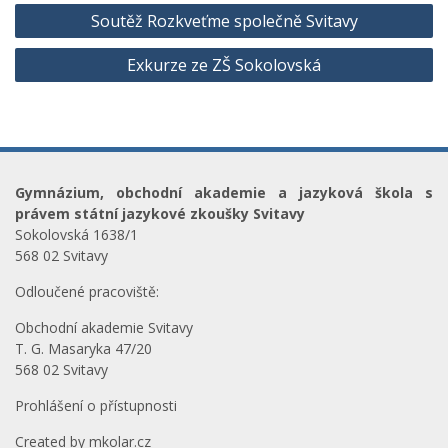
Navigace
Soutěž Rozkveťme společně Svitavy
pro
Exkurze ze ZŠ Sokolovská
příspěvek
Gymnázium, obchodní akademie a jazyková škola s
právem státní jazykové zkoušky Svitavy
Sokolovská 1638/1
568 02 Svitavy
Odloučené pracoviště:
Obchodní akademie Svitavy
T. G. Masaryka 47/20
568 02 Svitavy
Prohlášení o přístupnosti
Created by
mkolar.cz