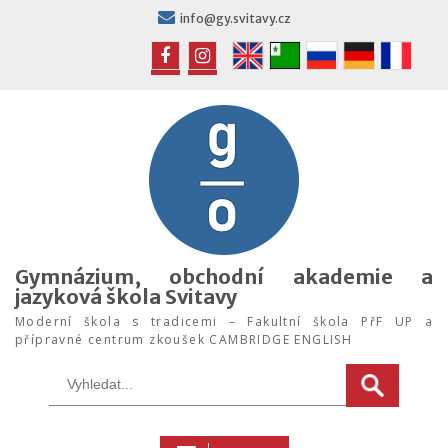
Skip
info@gy.svitavy.cz
to
content
FB
IG
Gymnázium, obchodní akademie a
jazyková škola Svitavy
Moderní škola s tradicemi – Fakultní škola PřF UP a
přípravné centrum zkoušek CAMBRIDGE ENGLISH
Search
for: