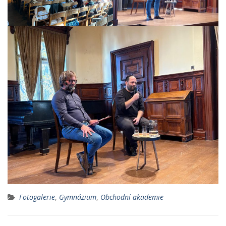
Fotogalerie
,
Gymnázium
,
Obchodní akademie