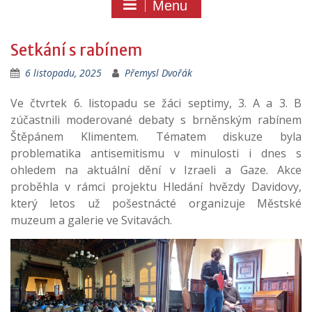
Menu
Setkání s rabínem
6 listopadu, 2025
Přemysl Dvořák
Ve čtvrtek 6. listopadu se žáci septimy, 3. A a 3. B
zúčastnili moderované debaty s brněnským rabínem
Štěpánem Klimentem. Tématem diskuze byla
problematika antisemitismu v minulosti i dnes s
ohledem na aktuální dění v Izraeli a Gaze. Akce
proběhla v rámci projektu Hledání hvězdy Davidovy,
který letos už pošestnácté organizuje Městské
muzeum a galerie ve Svitavách.