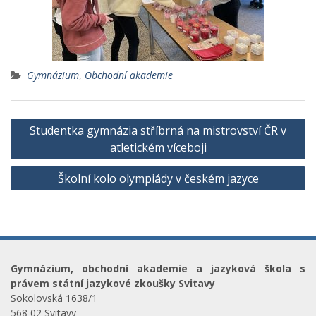
Gymnázium
,
Obchodní akademie
Studentka gymnázia stříbrná na mistrovství ČR v
atletickém víceboji
Školní kolo olympiády v českém jazyce
Gymnázium, obchodní akademie a jazyková škola s
právem státní jazykové zkoušky Svitavy
Sokolovská 1638/1
568 02 Svitavy