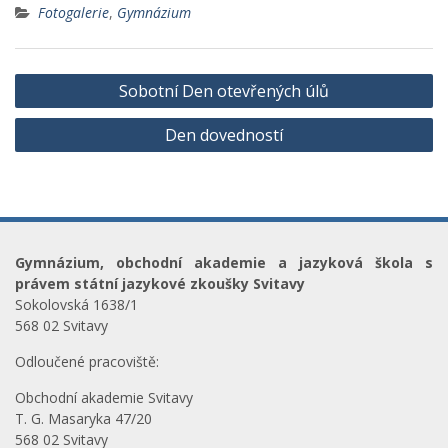
Fotogalerie
,
Gymnázium
Navigace
Sobotní Den otevřených úlů
pro
Den dovedností
příspěvek
Gymnázium, obchodní akademie a jazyková škola s
právem státní jazykové zkoušky Svitavy
Sokolovská 1638/1
568 02 Svitavy
Odloučené pracoviště:
Obchodní akademie Svitavy
T. G. Masaryka 47/20
568 02 Svitavy