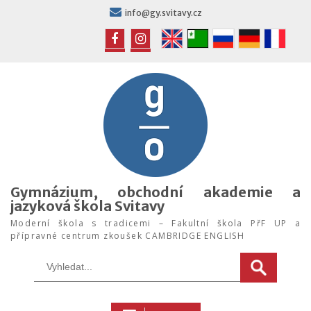
Skip
info@gy.svitavy.cz
to
content
FB
IG
Gymnázium, obchodní akademie a
jazyková škola Svitavy
Moderní škola s tradicemi – Fakultní škola PřF UP a
přípravné centrum zkoušek CAMBRIDGE ENGLISH
Search
for: