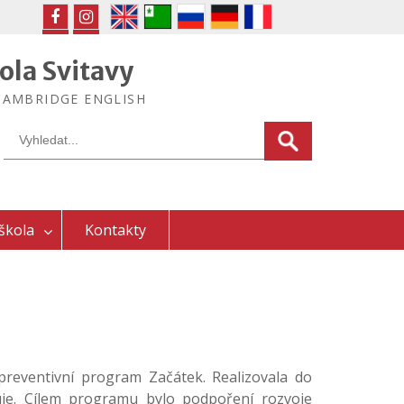
FB
IG
ola Svitavy
ek CAMBRIDGE ENGLISH
Search
for:
škola
Kontakty
reventivní program Začátek. Realizovala do
uje. Cílem programu bylo podpoření rozvoje