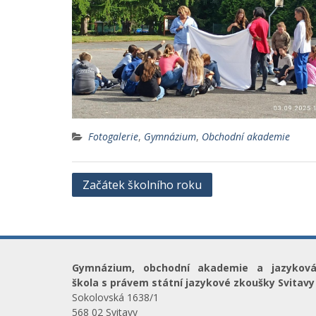
Fotogalerie
,
Gymnázium
,
Obchodní akademie
Navigace
Začátek školního roku
pro
příspěvek
Gymnázium, obchodní akademie a jazykov
škola s právem státní jazykové zkoušky Svitavy
Sokolovská 1638/1
568 02 Svitavy