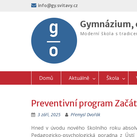
Skip
info@gy.svitavy.cz
to
content
Gymnázium, o
Moderní škola s tradic
Domů
Aktuálně
Škola
Preventivní program Začá
3 září, 2025
Přemysl Dvořák
Hned v úvodu nového školního roku absolvo
Pedagogicko-psychologická poradna z Ústí 