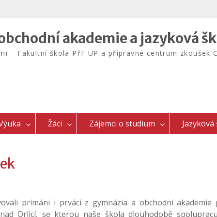
bchodní akademie a jazyková šk
emi – Fakultní škola PřF UP a přípravné centrum zkouš
Výuka
Žáci
Zájemci o studium
Jazyková 
tek
vali primáni i prváci z gymnázia a obchodní akademie p
nad Orlicí, se kterou naše škola dlouhodobě spoluprac