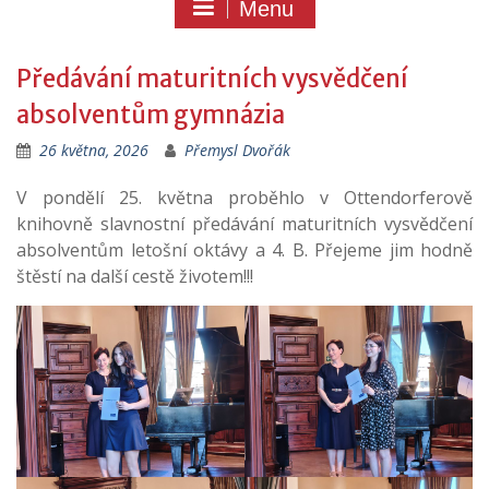
Menu
Předávání maturitních vysvědčení
absolventům gymnázia
26 května, 2026
Přemysl Dvořák
V pondělí 25. května proběhlo v Ottendorferově
knihovně slavnostní předávání maturitních vysvědčení
absolventům letošní oktávy a 4. B. Přejeme jim hodně
štěstí na další cestě životem!!!