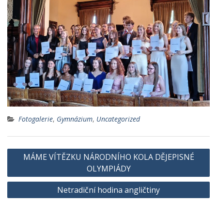
Fotogalerie
,
Gymnázium
,
Uncategorized
Navigace
MÁME VÍTĚZKU NÁRODNÍHO KOLA DĚJEPISNÉ
pro
OLYMPIÁDY
příspěvek
Netradiční hodina angličtiny