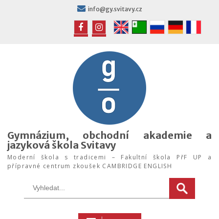
Skip
info@gy.svitavy.cz
to
content
FB
IG
Gymnázium, obchodní akademie a
jazyková škola Svitavy
Moderní škola s tradicemi – Fakultní škola PřF UP a
přípravné centrum zkoušek CAMBRIDGE ENGLISH
Search
for: