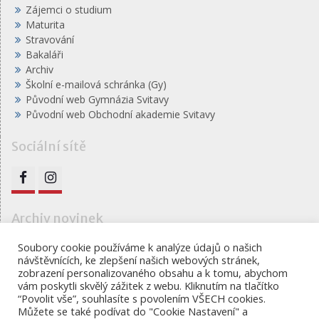
Zájemci o studium
Maturita
Stravování
Bakaláři
Archiv
Školní e-mailová schránka (Gy)
Původní web Gymnázia Svitavy
Původní web Obchodní akademie Svitavy
Sociální sítě
FB
IG
Archiv novinek
Archiv
Soubory cookie používáme k analýze údajů o našich
návštěvnících, ke zlepšení našich webových stránek,
novinek
zobrazení personalizovaného obsahu a k tomu, abychom
vám poskytli skvělý zážitek z webu. Kliknutím na tlačítko
“Povolit vše”, souhlasíte s povolením VŠECH cookies.
Můžete se také podívat do "Cookie Nastavení" a
Gymnázium, obchodní akademie a jazyková škola s