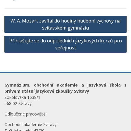
Navigace
W. A. Mozart zavítal do hodiny hudební výchovy na
pro
svitavském gymnáziu
příspěvek
Přihlašujte se do odpoledních jazykových kurzů pro
veřejnost
Gymnázium, obchodní akademie a jazyková škola s
právem státní jazykové zkoušky Svitavy
Sokolovská 1638/1
568 02 Svitavy
Odloučené pracoviště:
Obchodní akademie Svitavy
T. G. Masaryka 47/20