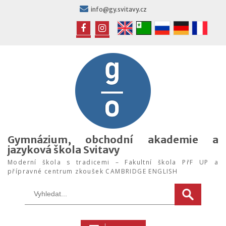
Skip
info@gy.svitavy.cz
to
content
FB
IG
Gymnázium, obchodní akademie a
jazyková škola Svitavy
Moderní škola s tradicemi – Fakultní škola PřF UP a
přípravné centrum zkoušek CAMBRIDGE ENGLISH
Search
for: