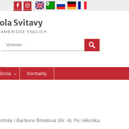
FB
IG
ola Svitavy
ek CAMBRIDGE ENGLISH
Search
for:
škola
Kontakty
tnila i Barbora Římalová (6V. A). Po několika