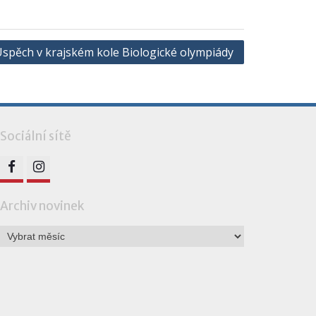
spěch v krajském kole Biologické olympiády
Sociální sítě
FB
IG
Archiv novinek
Archiv
novinek