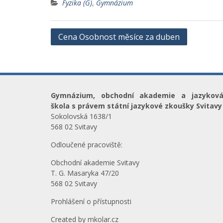
Fyzika (G)
,
Gymnázium
Navigace
Cena Osobnost měsíce za duben
pro
příspěvek
Gymnázium, obchodní akademie a jazykov
škola s právem státní jazykové zkoušky Svitavy
Sokolovská 1638/1
568 02 Svitavy
Odloučené pracoviště:
Obchodní akademie Svitavy
T. G. Masaryka 47/20
568 02 Svitavy
Prohlášení o přístupnosti
Created by
mkolar.cz