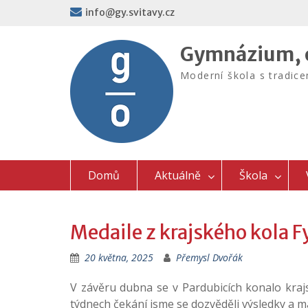
Skip
info@gy.svitavy.cz
to
content
Gymnázium, o
Moderní škola s tradic
Domů
Aktuálně
Škola
Medaile z krajského kola F
20 května, 2025
Přemysl Dvořák
V závěru dubna se v Pardubicích konalo krajs
týdnech čekání jsme se dozvěděli výsledky a m