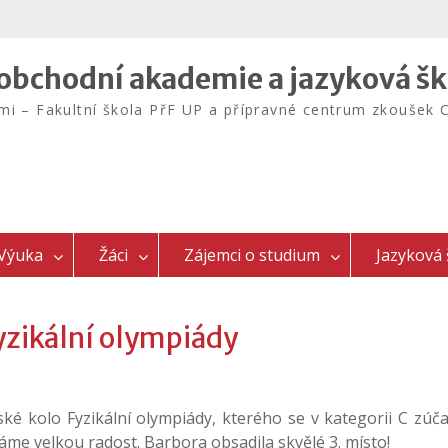
bchodní akademie a jazyková šk
emi – Fakultní škola PřF UP a přípravné centrum zkouš
Výuka
Žáci
Zájemci o studium
Jazyková 
yzikální olympiády
ké kolo Fyzikální olympiády, kterého se v kategorii C zúčas
áme velkou radost. Barbora obsadila skvělé 3. místo!