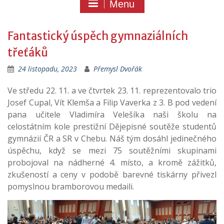
Menu
Fantastický úspěch gymnaziálních
třeťáků
24 listopadu, 2023
Přemysl Dvořák
Ve středu 22. 11. a ve čtvrtek 23. 11. reprezentovalo trio
Josef Cupal, Vít Klemša a Filip Vaverka z 3. B pod vedení
pana učitele Vladimíra Velešíka naši školu na
celostátním kole prestižní Dějepisné soutěže studentů
gymnázií ČR a SR v Chebu. Náš tým dosáhl jedinečného
úspěchu, když se mezi 75 soutěžními skupinami
probojoval na nádherné 4. místo, a kromě zážitků,
zkušeností a ceny v podobě barevné tiskárny přivezl
pomyslnou bramborovou medaili.