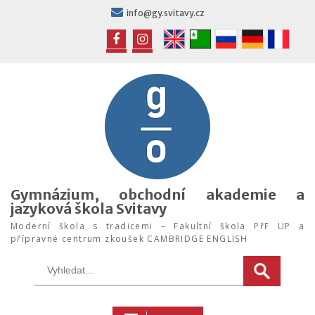
Skip
info@gy.svitavy.cz
to
content
FB
IG
Gymnázium, obchodní akademie a
jazyková škola Svitavy
Moderní škola s tradicemi – Fakultní škola PřF UP a
přípravné centrum zkoušek CAMBRIDGE ENGLISH
Search
for: