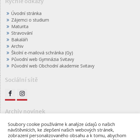
Rychlé odkazy
Úvodní stránka
Zájemci o studium
Maturita
Stravování
Bakaláři
Archiv
Školní e-mailová schránka (Gy)
Původní web Gymnázia Svitavy
Původní web Obchodní akademie Svitavy
Sociální sítě
FB
IG
Archiv novinek
Archiv
Soubory cookie používáme k analýze údajů o našich
návštěvnících, ke zlepšení našich webových stránek,
novinek
zobrazení personalizovaného obsahu a k tomu, abychom