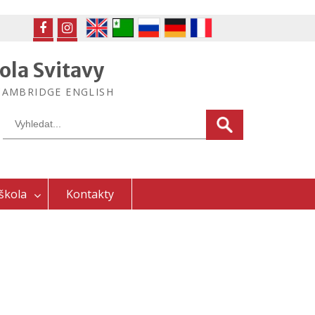
FB
IG
ola Svitavy
ek CAMBRIDGE ENGLISH
Search
for:
škola
Kontakty