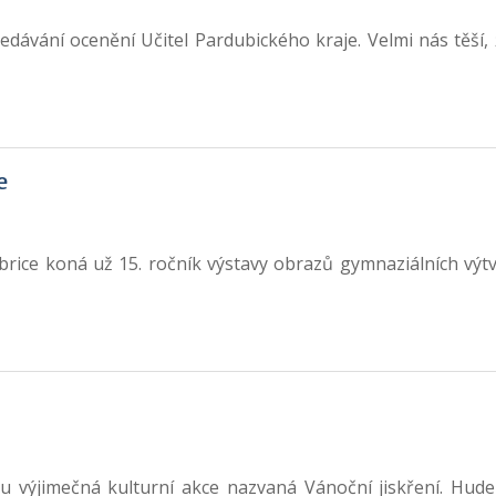
edávání ocenění Učitel Pardubického kraje. Velmi nás těší, 
e
brice koná už 15. ročník výstavy obrazů gymnaziálních výtva
výjimečná kulturní akce nazvaná Vánoční jiskření. Hudebn