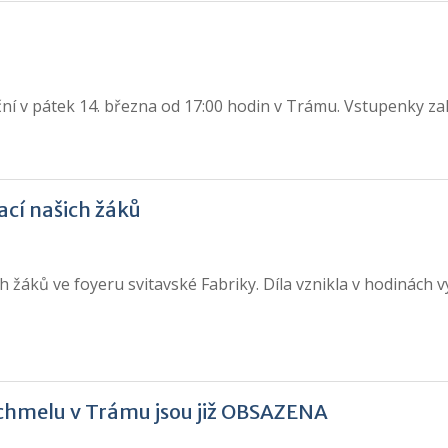
ční v pátek 14. března od 17:00 hodin v Trámu. Vstupenky za
cí našich žáků
h žáků ve foyeru svitavské Fabriky. Díla vznikla v hodinách 
 chmelu v Trámu jsou již OBSAZENA