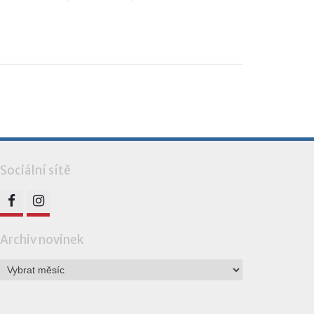
Sociální sítě
FB
IG
Archiv novinek
Archiv
novinek