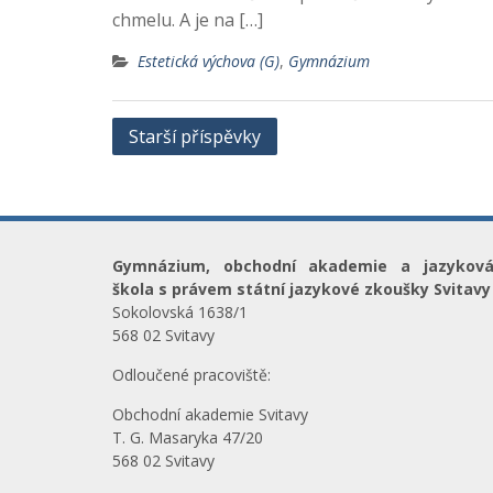
chmelu. A je na […]
Estetická výchova (G)
,
Gymnázium
Navigace
Starší příspěvky
pro
příspěvky
Gymnázium, obchodní akademie a jazykov
škola s právem státní jazykové zkoušky Svitavy
Sokolovská 1638/1
568 02 Svitavy
Odloučené pracoviště:
Obchodní akademie Svitavy
T. G. Masaryka 47/20
568 02 Svitavy