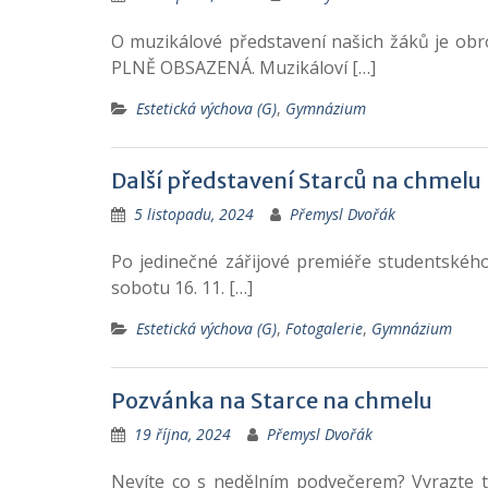
O muzikálové představení našich žáků je obro
PLNĚ OBSAZENÁ. Muzikáloví […]
Estetická výchova (G)
,
Gymnázium
Další představení Starců na chmelu
5 listopadu, 2024
Přemysl Dvořák
Po jedinečné zářijové premiéře studentského 
sobotu 16. 11. […]
Estetická výchova (G)
,
Fotogalerie
,
Gymnázium
Pozvánka na Starce na chmelu
19 října, 2024
Přemysl Dvořák
Nevíte co s nedělním podvečerem? Vyrazte t