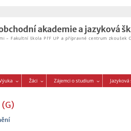
bchodní akademie a jazyková šk
emi – Fakultní škola PřF UP a přípravné centrum zkouš
Výuka
Žáci
Zájemci o studium
Jazyková 
 (G)
nění