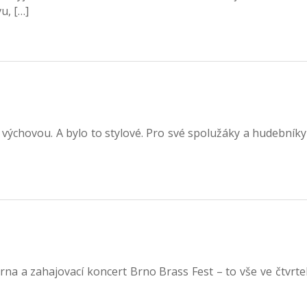
u, […]
í výchovou. A bylo to stylové. Pro své spolužáky a hudebníky
 a zahajovací koncert Brno Brass Fest – to vše ve čtvrtek 1