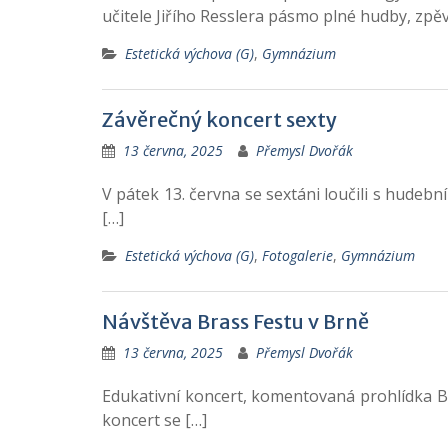
učitele Jiřího Resslera pásmo plné hudby, zpěv
Estetická výchova (G)
,
Gymnázium
Závěrečný koncert sexty
13 června, 2025
Přemysl Dvořák
V pátek 13. června se sextáni loučili s hudebn
[…]
Estetická výchova (G)
,
Fotogalerie
,
Gymnázium
Návštěva Brass Festu v Brně
13 června, 2025
Přemysl Dvořák
Edukativní koncert, komentovaná prohlídka Brna
koncert se […]