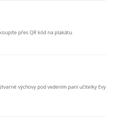
koupíte přes QR kód na plakátu.
výtvarné výchovy pod vedením paní učitelky Evy