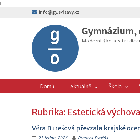
Skip
info@gy.svitavy.cz
to
content
Gymnázium, o
Moderní škola s tradic
Domů
Aktuálně
Škola
Rubrika:
Estetická výchova
Věra Burešová převzala krajské oce
21 ledna, 2026
Přemysl Dvořák