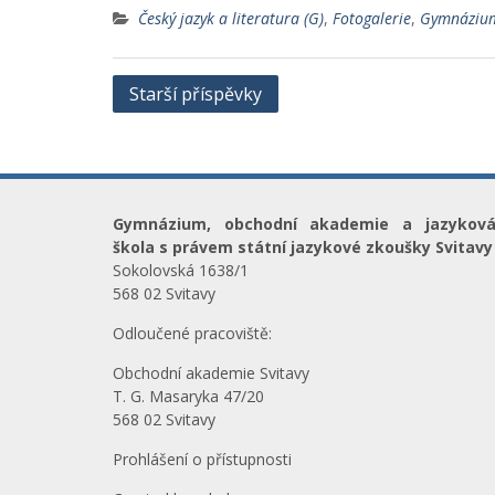
Český jazyk a literatura (G)
,
Fotogalerie
,
Gymnáziu
Navigace
Starší příspěvky
pro
příspěvky
Gymnázium, obchodní akademie a jazykov
škola s právem státní jazykové zkoušky Svitavy
Sokolovská 1638/1
568 02 Svitavy
Odloučené pracoviště:
Obchodní akademie Svitavy
T. G. Masaryka 47/20
568 02 Svitavy
Prohlášení o přístupnosti