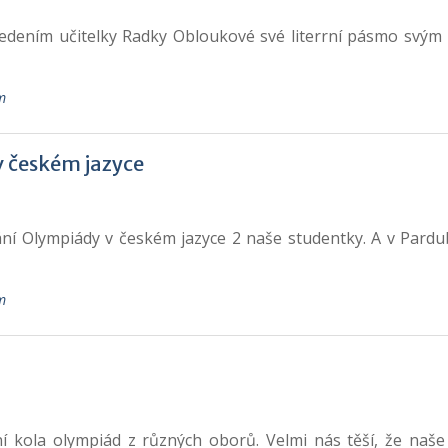
d vedením učitelky Radky Obloukové své literrní pásmo svý
m
v českém jazyce
ní Olympiády v českém jazyce 2 naše studentky. A v Pardubi
m
í kola olympiád z různých oborů. Velmi nás těší, že naš