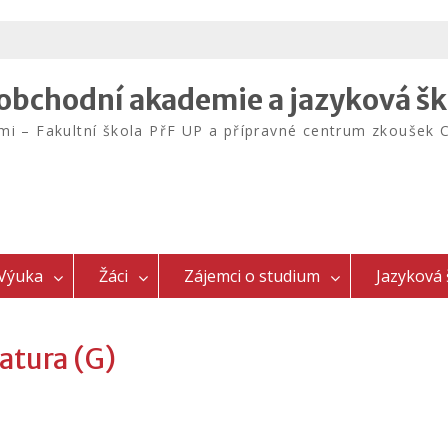
bchodní akademie a jazyková šk
emi – Fakultní škola PřF UP a přípravné centrum zkouš
Výuka
Žáci
Zájemci o studium
Jazyková 
ratura (G)