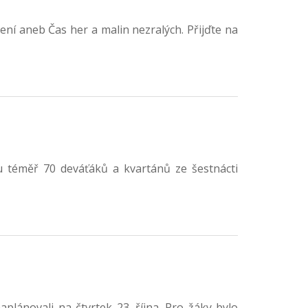
ení aneb Čas her a malin nezralých. Přijďte na
 tu téměř 70 deváťáků a kvartánů ze šestnácti
lánovali na čtvrtek 23. října. Pro žáky bylo