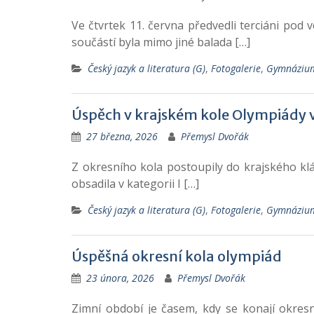
Ve čtvrtek 11. června předvedli terciáni po
součástí byla mimo jiné balada […]
Český jazyk a literatura (G)
,
Fotogalerie
,
Gymnáziu
Úspěch v krajském kole Olympiády 
27 března, 2026
Přemysl Dvořák
Z okresního kola postoupily do krajského klá
obsadila v kategorii I […]
Český jazyk a literatura (G)
,
Fotogalerie
,
Gymnáziu
Úspěšná okresní kola olympiád
23 února, 2026
Přemysl Dvořák
Zimní období je časem, kdy se konají okresn