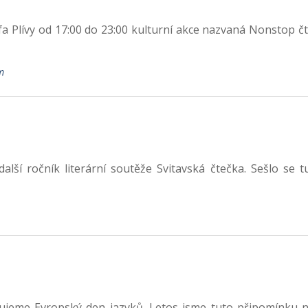
a Plívy od 17:00 do 23:00 kulturní akce nazvaná Nonstop čt
m
alší ročník literární soutěže Svitavská čtečka. Sešlo se
jeme Evropský den jazyků. Letos jsme tuto připomínku nap