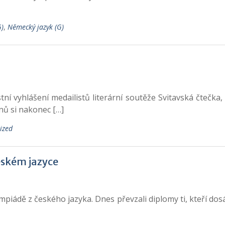
G)
,
Německý jazyk (G)
tní vyhlášení medailistů literární soutěže Svitavská čtečka
ů si nakonec […]
ized
eském jazyce
piádě z českého jazyka. Dnes převzali diplomy ti, kteří dosáhl