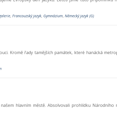
galerie
,
Francouzský jazyk
,
Gymnázium
,
Německý jazyk (G)
lomouci. Kromě řady tamějších památek, které hanácká metro
m
. B v našem hlavním městě. Absolvovali prohlídku Národní