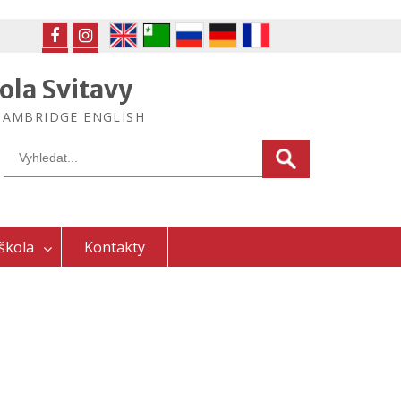
FB
IG
ola Svitavy
ek CAMBRIDGE ENGLISH
Search
for:
škola
Kontakty