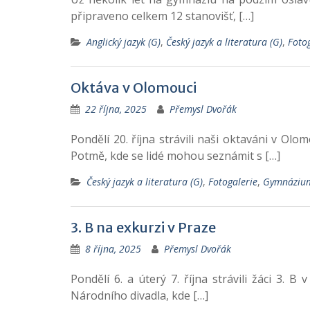
připraveno celkem 12 stanovišť, […]
Anglický jazyk (G)
,
Český jazyk a literatura (G)
,
Foto
Oktáva v Olomouci
22 října, 2025
Přemysl Dvořák
Pondělí 20. října strávili naši oktaváni v O
Potmě, kde se lidé mohou seznámit s […]
Český jazyk a literatura (G)
,
Fotogalerie
,
Gymnáziu
3. B na exkurzi v Praze
8 října, 2025
Přemysl Dvořák
Pondělí 6. a úterý 7. října strávili žáci 3
Národního divadla, kde […]