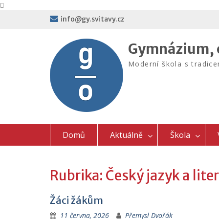
Skip
info@gy.svitavy.cz
to
content
Gymnázium, o
Moderní škola s tradic
Domů
Aktuálně
Škola
Rubrika:
Český jazyk a lite
Žáci žákům
11 června, 2026
Přemysl Dvořák