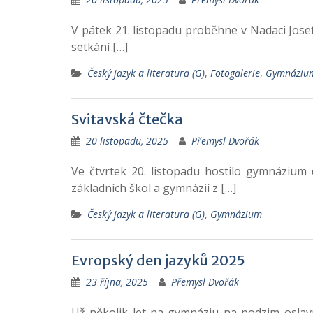
V pátek 21. listopadu proběhne v Nadaci Josef
setkání […]
Český jazyk a literatura (G)
,
Fotogalerie
,
Gymnáziu
Svitavská čtečka
20 listopadu, 2025
Přemysl Dvořák
Ve čtvrtek 20. listopadu hostilo gymnázium d
základních škol a gymnázií z […]
Český jazyk a literatura (G)
,
Gymnázium
Evropský den jazyků 2025
23 října, 2025
Přemysl Dvořák
Už několik let na gymnáziu na podzim oslavu