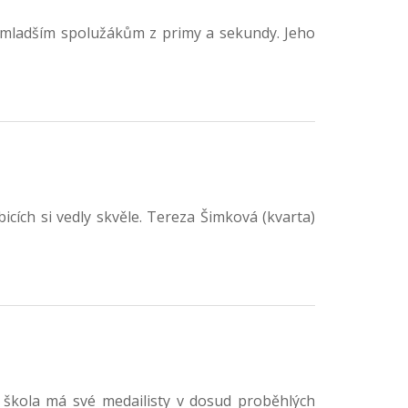
m mladším spolužákům z primy a sekundy. Jeho
cích si vedly skvěle. Tereza Šimková (kvarta)
e škola má své medailisty v dosud proběhlých