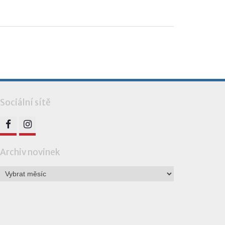
Sociální sítě
FB
IG
Archiv novinek
Archiv
novinek