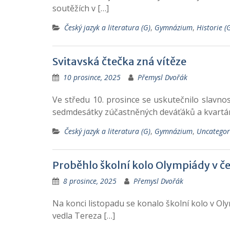
soutěžích v […]
Český jazyk a literatura (G)
,
Gymnázium
,
Historie (
Svitavská čtečka zná vítěze
10 prosince, 2025
Přemysl Dvořák
Ve středu 10. prosince se uskutečnilo slavnos
sedmdesátky zúčastněných deváťáků a kvartán
Český jazyk a literatura (G)
,
Gymnázium
,
Uncategor
Proběhlo školní kolo Olympiády v č
8 prosince, 2025
Přemysl Dvořák
Na konci listopadu se konalo školní kolo v Olym
vedla Tereza […]